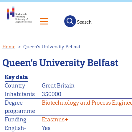
Search
Skip
Home
Queen’s University Belfast
to
main
Queen’s University Belfast
content
Key data
Country
Great Britain
Inhabitants
350000
Degree
Biotechnology and Process Engine
programme
Funding
Erasmus+
English-
Yes