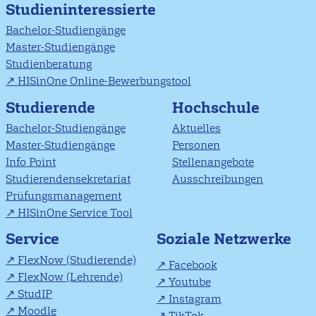
Studieninteressierte
Bachelor-Studiengänge
Master-Studiengänge
Studienberatung
HISinOne Online-Bewerbungstool
Studierende
Hochschule
Bachelor-Studiengänge
Aktuelles
Master-Studiengänge
Personen
Info Point
Stellenangebote
Studierendensekretariat
Ausschreibungen
Prüfungsmanagement
HISinOne Service Tool
Soziale Netzwerke
Service
FlexNow (Studierende)
Facebook
FlexNow (Lehrende)
Youtube
StudIP
Instagram
Moodle
TikTok