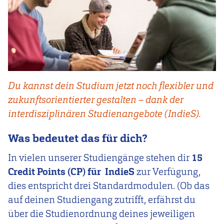
Du kannst dein Studium jetzt noch flexibler und
zukunftsorientierter gestalten – dank der
interdisziplinären Studienangebote (IndieS).
Was bedeutet das für dich?
In vielen unserer Studiengänge stehen dir
15
Credit Points (CP) für IndieS
z
ur Verfügung,
dies entspricht drei Standardmodulen. (Ob das
auf deinen Studiengang zutrifft, erfährst du
über die Studienordnung deines jeweiligen