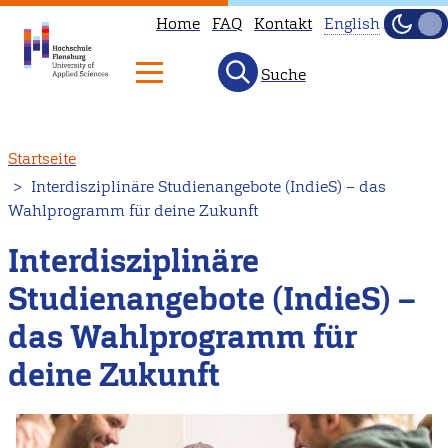
Home
FAQ
Kontakt
English
Dunke
Hell
Suche
This
page
is
Direkt
Startseite
not
zum
Interdisziplinäre Studienangebote (IndieS) – das
available
Inhalt
Wahlprogramm für deine Zukunft
in
English.
Interdisziplinäre
Head
Studienangebote (IndieS) –
to
das Wahlprogramm für
our
English
deine Zukunft
main
page
instead.