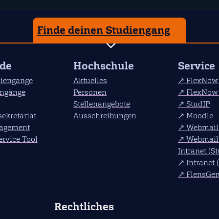
Finde deinen Studiengang
nde
Hochschule
Service
diengänge
Aktuelles
FlexNow 
engänge
Personen
FlexNow 
Stellenangebote
StudIP
ekretariat
Ausschreibungen
Moodle
agement
Webmail 
rvice Tool
Webmail 
Intranet (S
Intranet 
FlensGe
Rechtliches