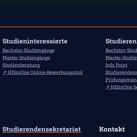
Studieninteressierte
Studiere
Bachelor-Studiengänge
Bachelor-Stu
Master-Studiengänge
Master-Studi
Studienberatung
Info Point
HISinOne Online-Bewerbungstool
Studierendens
Prüfungsman
HISinOne Se
Studierendensekretariat
Kontakt