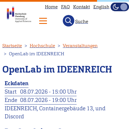
Home
FAQ
Kontakt
English
Dunke
Hell
Suche
Direkt
Startseite
Hochschule
Veranstaltungen
zum
OpenLab im IDEENREICH
Inhalt
OpenLab im IDEENREICH
Eckdaten
Start
08.07.2026 - 15:00 Uhr
Ende
08.07.2026 - 19:00 Uhr
IDEENREICH, Containergebäude 13, und
Discord