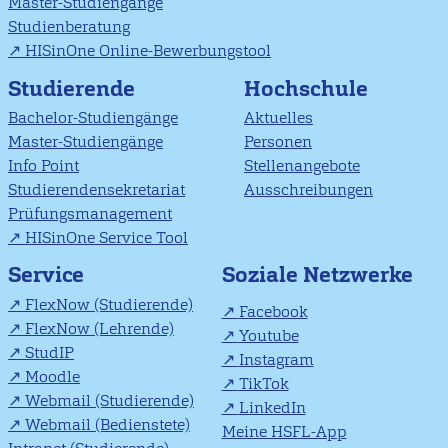
Master-Studiengänge
Studienberatung
HISinOne Online-Bewerbungstool
Studierende
Hochschule
Bachelor-Studiengänge
Aktuelles
Master-Studiengänge
Personen
Info Point
Stellenangebote
Studierendensekretariat
Ausschreibungen
Prüfungsmanagement
HISinOne Service Tool
Soziale Netzwerke
Service
FlexNow (Studierende)
Facebook
FlexNow (Lehrende)
Youtube
StudIP
Instagram
Moodle
TikTok
Webmail (Studierende)
LinkedIn
Webmail (Bedienstete)
Meine HSFL-App