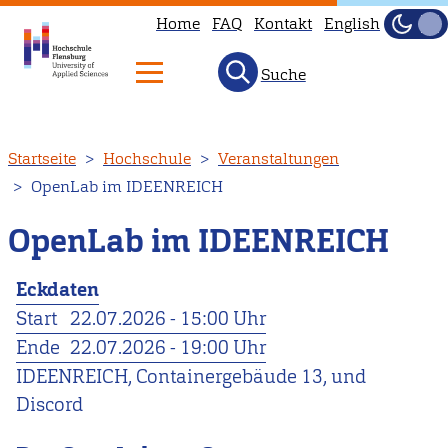
Home
FAQ
Kontakt
English
Dunke
Hell
Suche
Direkt
Startseite
Hochschule
Veranstaltungen
zum
OpenLab im IDEENREICH
Inhalt
OpenLab im IDEENREICH
Eckdaten
Start
22.07.2026 - 15:00 Uhr
Ende
22.07.2026 - 19:00 Uhr
IDEENREICH, Containergebäude 13, und
Discord