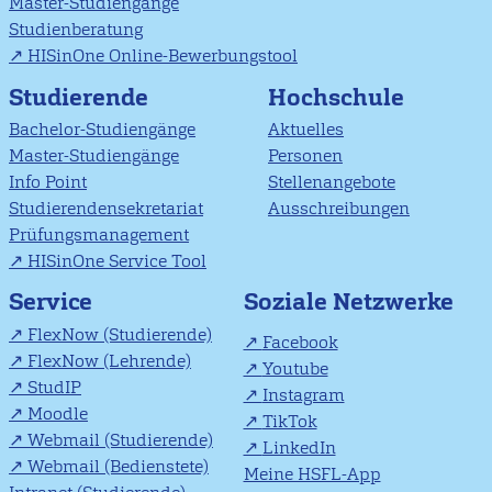
Master-Studiengänge
Studienberatung
HISinOne Online-Bewerbungstool
Studierende
Hochschule
Bachelor-Studiengänge
Aktuelles
Master-Studiengänge
Personen
Info Point
Stellenangebote
Studierendensekretariat
Ausschreibungen
Prüfungsmanagement
HISinOne Service Tool
Soziale Netzwerke
Service
FlexNow (Studierende)
Facebook
FlexNow (Lehrende)
Youtube
StudIP
Instagram
Moodle
TikTok
Webmail (Studierende)
LinkedIn
Webmail (Bedienstete)
Meine HSFL-App