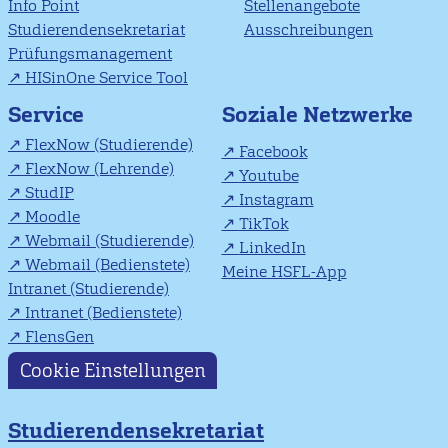
Info Point
Stellenangebote
Studierendensekretariat
Ausschreibungen
Prüfungsmanagement
HISinOne Service Tool
Soziale Netzwerke
Service
FlexNow (Studierende)
Facebook
FlexNow (Lehrende)
Youtube
StudIP
Instagram
Moodle
TikTok
Webmail (Studierende)
LinkedIn
Webmail (Bedienstete)
Meine HSFL-App
Intranet (Studierende)
Intranet (Bedienstete)
FlensGen
Cookie Einstellungen
Studierendensekretariat