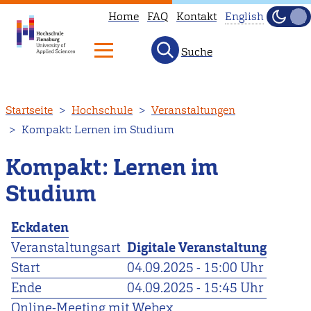
Home
FAQ
Kontakt
English
Dunke
Hell
Suche
This
page
is
Direkt
Startseite
Hochschule
Veranstaltungen
not
zum
Kompakt: Lernen im Studium
available
Inhalt
in
Kompakt: Lernen im
English.
Studium
Head
to
Eckdaten
our
Veranstaltungsart
Digitale Veranstaltung
English
Start
04.09.2025 - 15:00 Uhr
main
Ende
04.09.2025 - 15:45 Uhr
page
Online-Meeting mit Webex
instead.