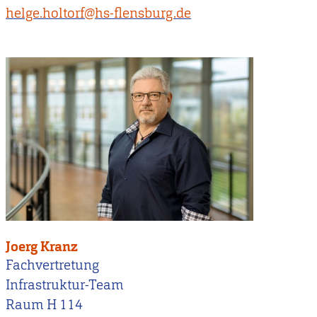
helge.holtorf@hs-flensburg.de
Joerg Kranz
Fachvertretung
Infrastruktur-Team
Raum H 114