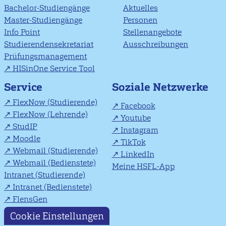
Bachelor-Studiengänge
Aktuelles
Master-Studiengänge
Personen
Info Point
Stellenangebote
Studierendensekretariat
Ausschreibungen
Prüfungsmanagement
HISinOne Service Tool
Soziale Netzwerke
Service
FlexNow (Studierende)
Facebook
FlexNow (Lehrende)
Youtube
StudIP
Instagram
Moodle
TikTok
Webmail (Studierende)
LinkedIn
Webmail (Bedienstete)
Meine HSFL-App
Intranet (Studierende)
Intranet (Bedienstete)
FlensGen
Cookie Einstellungen