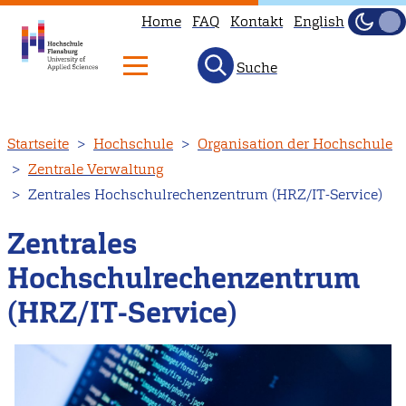
Home
FAQ
Kontakt
English
Dunke
Hell
Suche
Direkt
Startseite
Hochschule
Organisation der Hochschule
zum
Zentrale Verwaltung
Inhalt
Zentrales Hochschulrechenzentrum (HRZ/IT-Service)
Zentrales
Hochschulrechenzentrum
(HRZ/IT-Service)