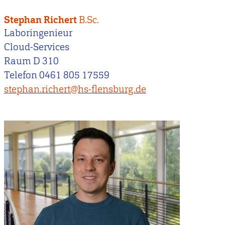
Stephan Richert
B.Sc.
Laboringenieur
Cloud-Services
Raum D 310
Telefon 0461 805 17559
stephan.richert@hs-flensburg.de