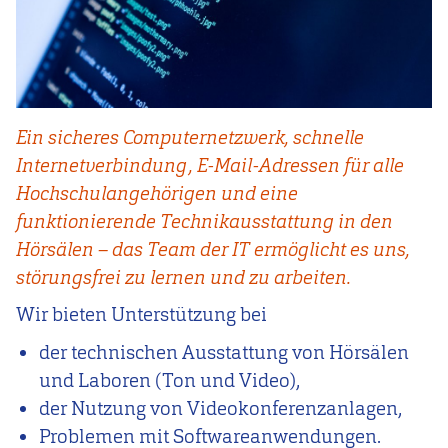
Ein sicheres Computernetzwerk, schnelle
Internetverbindung, E-Mail-Adressen für alle
Hochschulangehörigen und eine
funktionierende Technikausstattung in den
Hörsälen – das Team der IT ermöglicht es uns,
störungsfrei zu lernen und zu arbeiten.
Wir bieten Unterstützung bei
der technischen Ausstattung von Hörsälen
und Laboren (Ton und Video),
der Nutzung von Videokonferenzanlagen,
Problemen mit Softwareanwendungen.