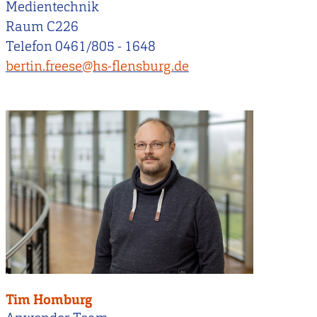
Medientechnik
Raum C226
Telefon 0461/805 - 1648
bertin.freese@hs-flensburg.de
Tim Homburg