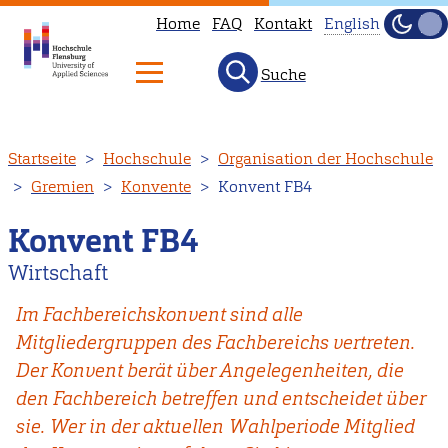
Home
FAQ
Kontakt
English
Dunke
Hell
Suche
This
page
is
Direkt
Startseite
Hochschule
Organisation der Hochschule
not
zum
Gremien
Konvente
Konvent FB4
available
Inhalt
in
Konvent FB4
:
English.
Wirtschaft
Head
to
Im Fachbereichskonvent sind alle
our
Mitgliedergruppen des Fachbereichs vertreten.
English
Der Konvent berät über Angelegenheiten, die
main
den Fachbereich betreffen und entscheidet über
page
sie. Wer in der aktuellen Wahlperiode Mitglied
instead.