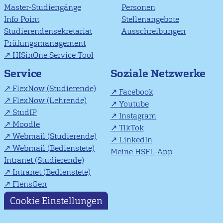
Master-Studiengänge
Personen
Info Point
Stellenangebote
Studierendensekretariat
Ausschreibungen
Prüfungsmanagement
HISinOne Service Tool
Soziale Netzwerke
Service
FlexNow (Studierende)
Facebook
FlexNow (Lehrende)
Youtube
StudIP
Instagram
Moodle
TikTok
Webmail (Studierende)
LinkedIn
Webmail (Bedienstete)
Meine HSFL-App
Intranet (Studierende)
Intranet (Bedienstete)
FlensGen
Cookie Einstellungen