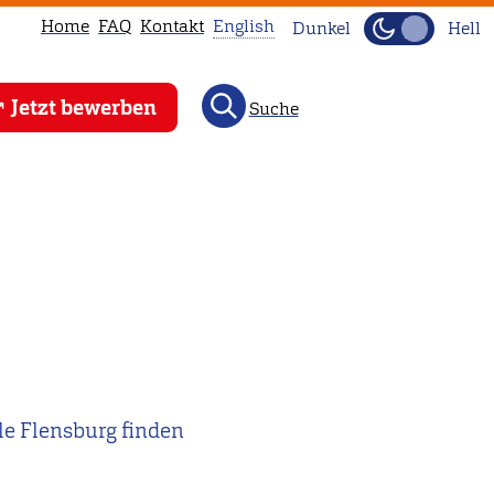
Home
FAQ
Kontakt
English
Dunkel
Hell
This
Jetzt bewerben
Suche
page
is
not
available
in
English.
Head
to
our
English
main
le Flensburg finden
page
instead.