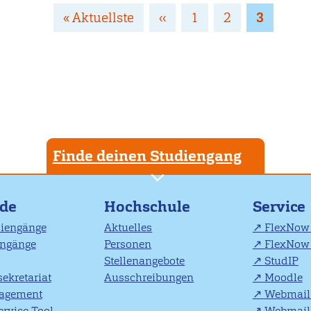
g
Erste
« Aktuellste
Vorherige
‹‹
Page
1
Page
2
Page
3
Seite
Seite
Finde deinen Studiengang
nde
Hochschule
Service
diengänge
Aktuelles
FlexNow 
engänge
Personen
FlexNow 
Stellenangebote
StudIP
ekretariat
Ausschreibungen
Moodle
agement
Webmail 
rvice Tool
Webmail 