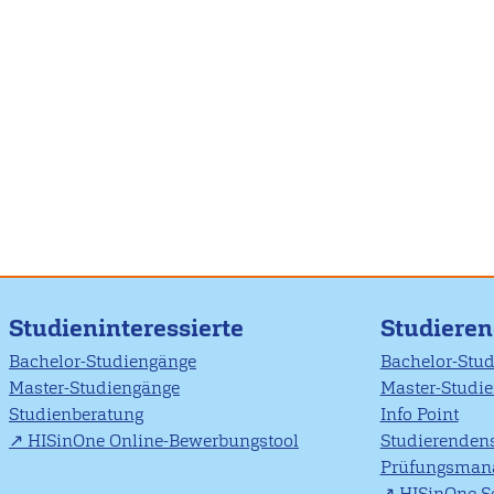
Seitennummerierun
Studieninteressierte
Studiere
Bachelor-Studiengänge
Bachelor-Stu
Master-Studiengänge
Master-Studi
Studienberatung
Info Point
HISinOne Online-Bewerbungstool
Studierendens
Prüfungsman
HISinOne Se