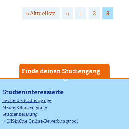
Seitennummerierung
Erste
« Aktuellste
Vorherige
‹‹
Page
1
Page
2
Page
3
Seite
Seite
Finde deinen Studiengang
Studieninteressierte
Bachelor-Studiengänge
Master-Studiengänge
Studienberatung
HISinOne Online-Bewerbungstool