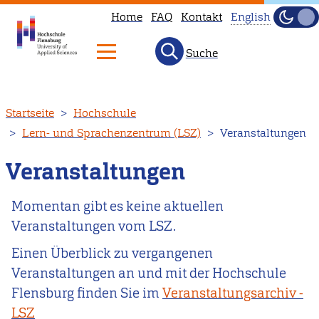
Home
FAQ
Kontakt
English
Dunke
Hell
Suche
This
page
is
Direkt
Startseite
Hochschule
not
zum
Lern- und Sprachenzentrum (LSZ)
Veranstaltungen
available
Inhalt
in
Veranstaltungen
English.
Head
Momentan gibt es keine aktuellen
to
Veranstaltungen vom LSZ.
our
Einen Überblick zu vergangenen
English
Veranstaltungen an und mit der Hochschule
main
Flensburg finden Sie im
Veranstaltungsarchiv -
page
LSZ
instead.