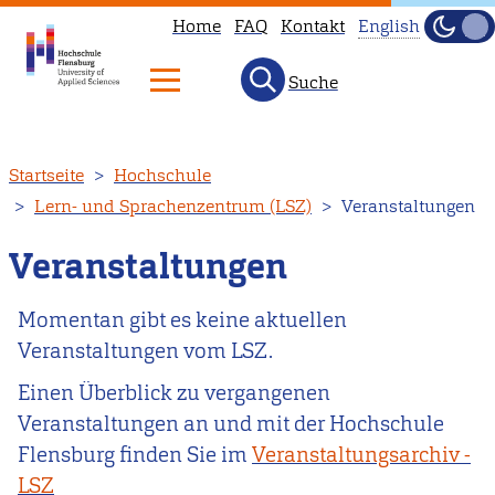
Home
FAQ
Kontakt
English
Dunke
Hell
Suche
This
page
is
Direkt
Startseite
Hochschule
not
zum
Lern- und Sprachenzentrum (LSZ)
Veranstaltungen
available
Inhalt
in
Veranstaltungen
English.
Head
Momentan gibt es keine aktuellen
to
Veranstaltungen vom LSZ.
our
Einen Überblick zu vergangenen
English
Veranstaltungen an und mit der Hochschule
main
Flensburg finden Sie im
Veranstaltungsarchiv -
page
LSZ
instead.