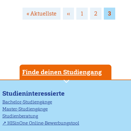
Seitennummerierung
Erste
« Aktuellste
Vorherige
‹‹
Page
1
Page
2
Page
3
Seite
Seite
Finde deinen Studiengang
Studieninteressierte
Bachelor-Studiengänge
Master-Studiengänge
Studienberatung
HISinOne Online-Bewerbungstool