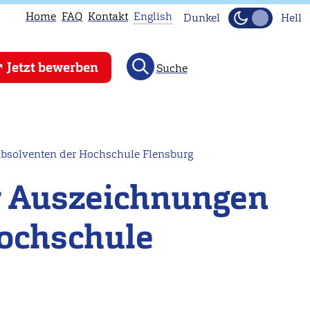
Home
FAQ
Kontakt
English
Dunkel
Hell
This
Jetzt bewerben
Suche
page
is
not
available
in
Absolventen der Hochschule Flensburg
English.
er Auszeichnungen
Head
to
Hochschule
our
English
main
page
instead.