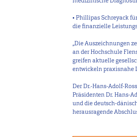
medizinische Diagnostik
• Phillipas Schreyack 
die finanzielle Leistun
„Die Auszeichnungen zei
an der Hochschule Flen
greifen aktuelle gesell
entwickeln praxisnahe L
Der Dr.-Hans-Adolf-Ross
Präsidenten Dr. Hans-Ad
und die deutsch-dänisc
herausragende Abschlus