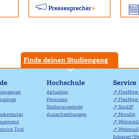
Pressesprecher
Finde deinen Studiengang
nde
Hochschule
Service
diengänge
Aktuelles
FlexNow 
engänge
Personen
FlexNow 
Stellenangebote
StudIP
ekretariat
Ausschreibungen
Moodle
agement
Webmail 
rvice Tool
Webmail 
Intranet (S