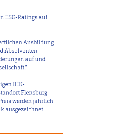
on ESG-Ratings auf
aftlichen Ausbildung
nd Absolventen
orderungen auf und
ellschaft.“
igen IHK-
standort Flensburg
reis werden jährlich
ik ausgezeichnet.