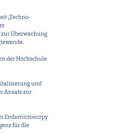
eit „Techno-
im
e zur Überwachung
giewende.
ten der Hochschule
italisierung und
r Ansatz zur
aser Endomicroscopy
genz für die