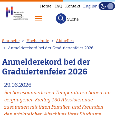
Home
FAQ
Kontakt
English
Dunke
Hell
Suche
This
page
is
Direkt
Startseite
Hochschule
Aktuelles
not
zum
Anmelderekord bei der Graduiertenfeier 2026
available
Inhalt
in
Anmelderekord bei der
English.
Graduiertenfeier 2026
Head
to
29.06.2026
our
Bei hochsommerlichen Temperaturen haben am
English
vergangenen Freitag 130 Absolvierende
main
zusammen mit ihren Familien und Freunden
page
den erfolgreichen Abschluss ihres Studiums
instead.