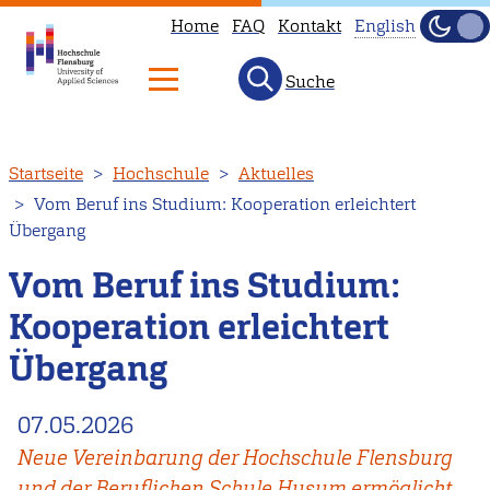
Home
FAQ
Kontakt
English
Dunke
Hell
Suche
This
page
is
Direkt
Startseite
Hochschule
Aktuelles
not
zum
Vom Beruf ins Studium: Kooperation erleichtert
available
Inhalt
Übergang
in
English.
Vom Beruf ins Studium:
Head
Kooperation erleichtert
to
Übergang
our
English
07.05.2026
main
page
Neue Vereinbarung der Hochschule Flensburg
instead.
und der Beruflichen Schule Husum ermöglicht