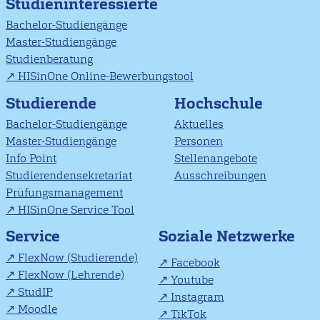
Studieninteressierte
Bachelor-Studiengänge
Master-Studiengänge
Studienberatung
HISinOne Online-Bewerbungstool
Studierende
Hochschule
Bachelor-Studiengänge
Aktuelles
Master-Studiengänge
Personen
Info Point
Stellenangebote
Studierendensekretariat
Ausschreibungen
Prüfungsmanagement
HISinOne Service Tool
Soziale Netzwerke
Service
FlexNow (Studierende)
Facebook
FlexNow (Lehrende)
Youtube
StudIP
Instagram
Moodle
TikTok