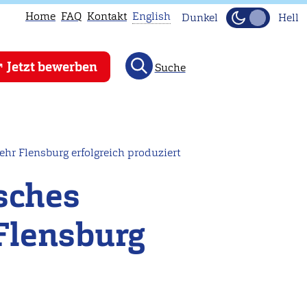
Home
FAQ
Kontakt
English
Dunkel
Hell
This
Jetzt bewerben
Suche
page
is
not
available
in
ehr Flensburg erfolgreich produziert
English.
isches
Head
to
Flensburg
our
English
main
page
instead.