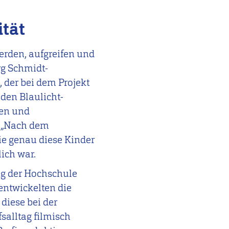
ität
rden, aufgreifen und
rg Schmidt-
g
, der bei dem Projekt
 den Blaulicht-
den und
. „Nach dem
sie genau diese Kinder
lich war.
ng der Hochschule
entwickelten die
diese bei der
salltag filmisch