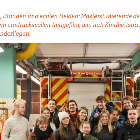
ht, Bränden und echten Helden: Masterstudierende d
em eindrucksvollen Imagefilm, wie nah Kindheitstr
nderliegen.