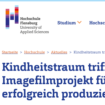
Studium
Hochsc
Direkt
Startseite
Hochschule
Aktuelles
Kindheitstraum tri
zum
Inhalt
Kindheitstraum trif
Imagefilmprojekt f
erfolgreich produzi