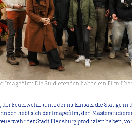
hr-Imagefilm: Die Studierenden haben ein Film übe
u, der Feuerwehrmann, der im Einsatz die Stange in
ennoch hebt sich der Imagefilm, den Masterstudier
sfeuerwehr der Stadt Flensburg produziert haben, v