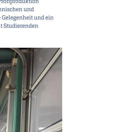
 Profiproduktion
echnischen und
e Gelegenheit und ein
it Studierenden