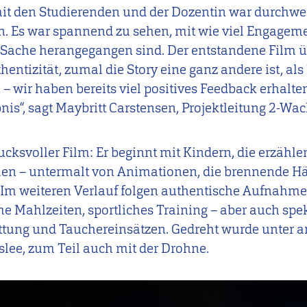
t den Studierenden und der Dozentin war durchweg
en. Es war spannend zu sehen, mit wie viel Engageme
e Sache herangegangen sind. Der entstandene Film 
hentizität, zumal die Story eine ganz andere ist, al
 wir haben bereits viel positives Feedback erhalte
is“, sagt Maybritt Carstensen, Projektleitung 2-Wac
ucksvoller Film: Er beginnt mit Kindern, die erzählen
llen – untermalt von Animationen, die brennende H
Im weiteren Verlauf folgen authentische Aufnahmen:
 Mahlzeiten, sportliches Training – aber auch spe
ttung und Tauchereinsätzen. Gedreht wurde unter 
lee, zum Teil auch mit der Drohne.