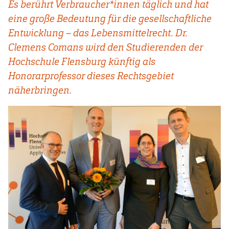
Es berührt Verbraucher*innen täglich und hat
eine große Bedeutung für die gesellschaftliche
Entwicklung – das Lebensmittelrecht. Dr.
Clemens Comans wird den Studierenden der
Hochschule Flensburg künftig als
Honorarprofessor dieses Rechtsgebiet
näherbringen.