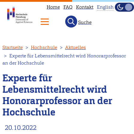
Home
FAQ
Kontakt
English
Dunke
Hell
Suche
This
page
is
Direkt
Startseite
Hochschule
Aktuelles
not
zum
Experte für Lebensmittelrecht wird Honorarprofessor
available
Inhalt
an der Hochschule
in
English.
Experte für
Head
Lebensmittelrecht wird
to
Honorarprofessor an der
our
English
Hochschule
main
page
20.10.2022
instead.