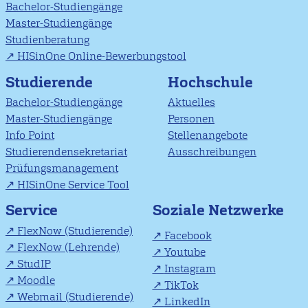
Bachelor-Studiengänge
Master-Studiengänge
Studienberatung
HISinOne Online-Bewerbungstool
Studierende
Hochschule
Bachelor-Studiengänge
Aktuelles
Master-Studiengänge
Personen
Info Point
Stellenangebote
Studierendensekretariat
Ausschreibungen
Prüfungsmanagement
HISinOne Service Tool
Soziale Netzwerke
Service
FlexNow (Studierende)
Facebook
FlexNow (Lehrende)
Youtube
StudIP
Instagram
Moodle
TikTok
Webmail (Studierende)
LinkedIn