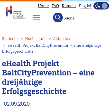
Home
FAQ
Kontakt
English
Dunke
Hell
Suche
This
page
is
Direkt
Startseite
Hochschule
Aktuelles
not
zum
eHealth Projekt BaltCityPrevention – eine dreijährige
available
Inhalt
Erfolgsgeschichte
in
English.
eHealth Projekt
Head
BaltCityPrevention – eine
to
dreijährige
our
English
Erfolgsgeschichte
main
page
02.09.2020
instead.