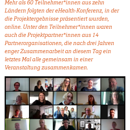
Mehr als 60 Teilnehmer*innen aus zehn
Ländern folgten der eHealth-Konferenz, in der
die Projektergebnisse präsentiert wurden,
online. Unter den Teilnehmer*innen waren
auch die Projektpartner*innen aus 14
Partnerorganisationen, die nach drei Jahren
enger Zusammenarbeit an diesem Tag ein
letztes Mal alle gemeinsam in einer
Veranstaltung zusammenkamen.