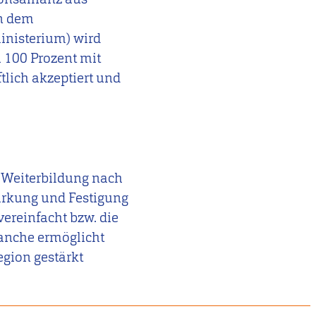
In dem
inisterium) wird
u 100 Prozent mit
tlich akzeptiert und
n Weiterbildung nach
tärkung und Festigung
vereinfacht bzw. die
ranche ermöglicht
egion gestärkt