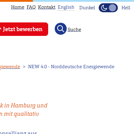
Home
FAQ
Kontakt
English
Dunkel
Hell
This
Jetzt bewerben
Suche
page
is
not
available
in
rgiewende
NEW 4.0 - Norddeutsche Energiewende
English.
Head
to
our
tik in Hamburg und
English
n mit qualitativ
main
page
instead.
onsallianz aus