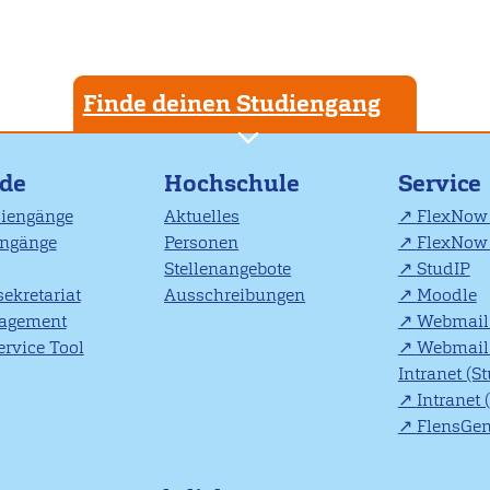
Finde deinen Studiengang
nde
Hochschule
Service
diengänge
Aktuelles
FlexNow 
engänge
Personen
FlexNow 
Stellenangebote
StudIP
ekretariat
Ausschreibungen
Moodle
agement
Webmail 
rvice Tool
Webmail 
Intranet (S
Intranet 
FlensGe