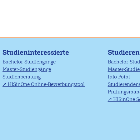
Studieninteressierte
Studiere
Bachelor-Studiengänge
Bachelor-Stu
Master-Studiengänge
Master-Studi
Studienberatung
Info Point
HISinOne Online-Bewerbungstool
Studierendens
Prüfungsman
HISinOne Se