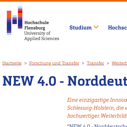
Studium
Hochsc
Direkt
Startseite
Forschung und Transfer
Transfer
Weiter
zum
Inhalt
NEW 4.0 - Norddeu
Eine einzigartige Innov
Schleswig-Holstein, die 
hochwertiger Weiterbild
"NEW 4.0 - Norddeutsche