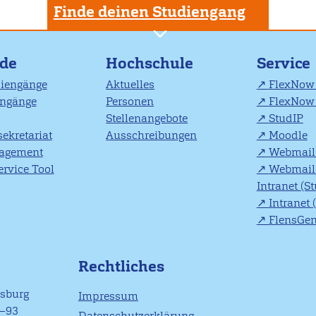
Finde deinen Studiengang
nde
Hochschule
Service
diengänge
Aktuelles
FlexNow 
engänge
Personen
FlexNow 
Stellenangebote
StudIP
ekretariat
Ausschreibungen
Moodle
agement
Webmail 
rvice Tool
Webmail 
Intranet (S
Intranet 
FlensGe
Rechtliches
nsburg
Impressum
1–93
Datenschutzerklärung