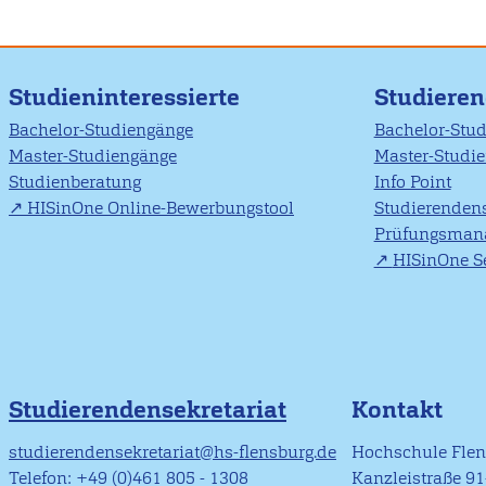
Studieninteressierte
Studiere
Bachelor-Studiengänge
Bachelor-Stu
Master-Studiengänge
Master-Studi
Studienberatung
Info Point
HISinOne Online-Bewerbungstool
Studierendens
Prüfungsman
HISinOne Se
Studierendensekretariat
Kontakt
studierendensekretariat@hs-flensburg.de
Hochschule Fle
Telefon: +49 (0)461 805 - 1308
Kanzleistraße 9