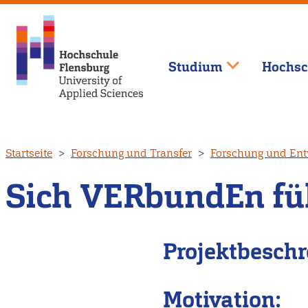
Studium
Hochsc
Direkt
Startseite
Forschung und Transfer
Forschung und Ent
zum
Inhalt
Sich VERbundEn füh
Projektbesch
Motivation: