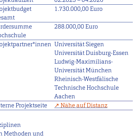
ojektbudget
1.730.000,00 Euro
esamt
ördersumme
288.000,00 Euro
ochschule
ojektpartner*innen
Universität Siegen
Universität Duisburg-Essen
Ludwig-Maximilians-
Universität München
Rheinisch-Westfälische
Technische Hochschule
Aachen
terne Projektseite
Nähe auf Distanz
ziplinen
en Methoden und