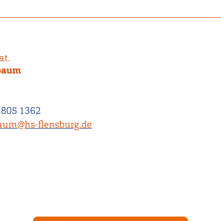
at.
lbaum
 805 1362
baum@hs-flensburg.de