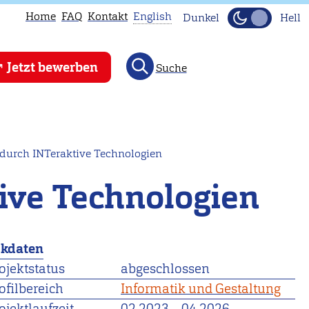
Home
FAQ
Kontakt
English
Dunkel
Hell
This
Jetzt bewerben
Suche
page
is
not
available
in
urch INTeraktive Technologien
English.
ive Technologien
Head
to
our
ckdaten
English
main
ojektstatus
abgeschlossen
page
ofilbereich
Informatik und Gestaltung
instead.
ojektlaufzeit
02.2023
–
04.2026