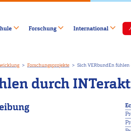
hule
Forschung
International
wicklung
Forschungsprojekte
Sich VERbundEn fühlen d
len durch INTerakt
reibung
E
Pr
Pr
Pr