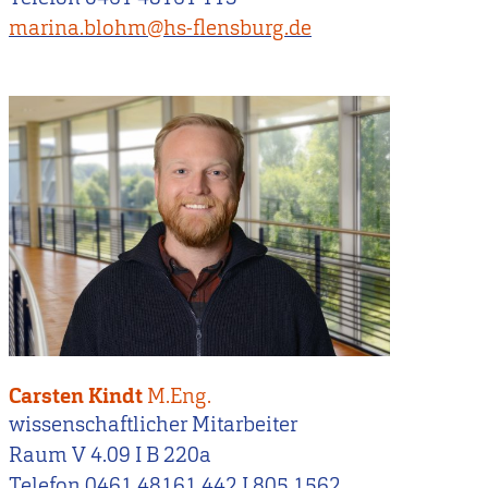
marina.blohm@hs-flensburg.de
Carsten Kindt
M.Eng.
wissenschaftlicher Mitarbeiter
Raum V 4.09 I B 220a
Telefon 0461 48161 442 I 805 1562