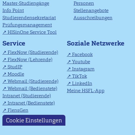
Master-Studiengänge
Personen
Info Point
Stellenangebote
Studierendensekretariat
Ausschreibungen
Prüfungsmanagement
HISinOne Service Tool
Soziale Netzwerke
Service
FlexNow (Studierende)
Facebook
FlexNow (Lehrende)
Youtube
StudIP
Instagram
Moodle
TikTok
Webmail (Studierende)
LinkedIn
Webmail (Bedienstete)
Meine HSFL-App
Intranet (Studierende)
Intranet (Bedienstete)
FlensGen
Cookie Einstellungen