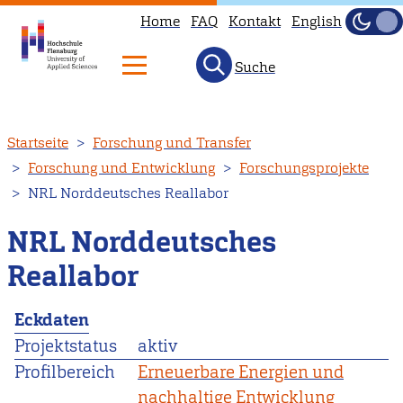
Home
FAQ
Kontakt
English
Dunke
Hell
Suche
Direkt
Startseite
Forschung und Transfer
zum
Forschung und Entwicklung
Forschungsprojekte
Inhalt
NRL Norddeutsches Reallabor
NRL Norddeutsches
Reallabor
Eckdaten
Projektstatus
aktiv
Profilbereich
Erneuerbare Energien und
nachhaltige Entwicklung