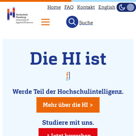
Home
FAQ
Kontakt
English
Dunke
Hell
Suche
Willkommen
Direkt
Die HI ist
zum
an
Inhalt
der
vielfältig
für
|
Hochschule
für Dich da
Flensburg
Werde Teil der Hochschulintelligenz.
kreativ
Mehr über die HI >
Studiere mit uns.
Jetzt bewerben