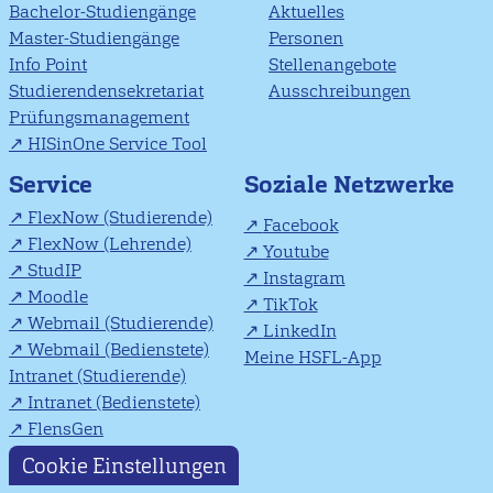
Bachelor-Studiengänge
Aktuelles
Master-Studiengänge
Personen
Info Point
Stellenangebote
Studierendensekretariat
Ausschreibungen
Prüfungsmanagement
HISinOne Service Tool
Soziale Netzwerke
Service
FlexNow (Studierende)
Facebook
FlexNow (Lehrende)
Youtube
StudIP
Instagram
Moodle
TikTok
Webmail (Studierende)
LinkedIn
Webmail (Bedienstete)
Meine HSFL-App
Intranet (Studierende)
Intranet (Bedienstete)
FlensGen
Cookie Einstellungen