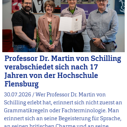
Professor Dr. Martin von Schilling
verabschiedet sich nach 17
Jahren von der Hochschule
Flensburg
30.07.2026
/
Wer Professor Dr. Martin von
Schilling erlebt hat, erinnert sich nicht zuerst an
Grammatikregeln oder Fachterminologie. Man
erinnert sich an seine Begeisterung für Sprache,
an seinen britischen Charme und an seine