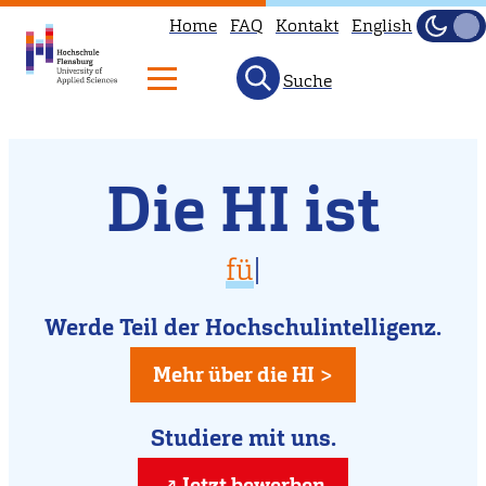
Home
FAQ
Kontakt
English
Dunke
Hell
Suche
Willkommen
Direkt
Die HI ist
zum
an
Inhalt
der
vielfältig
für D
|
Hochschule
für Dich da
Flensburg
Werde Teil der Hochschulintelligenz.
kreativ
Mehr über die HI >
Studiere mit uns.
Jetzt bewerben