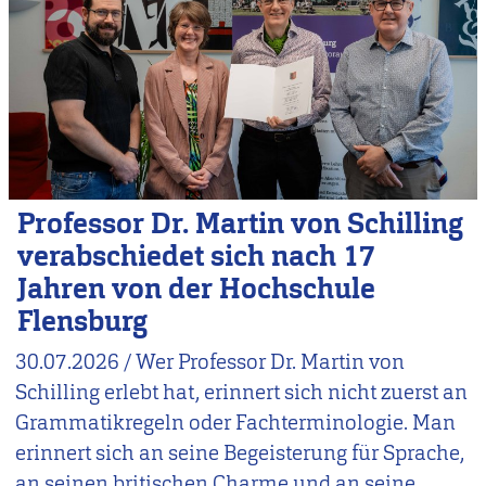
Professor Dr. Martin von Schilling
verabschiedet sich nach 17
Jahren von der Hochschule
Flensburg
30.07.2026
/
Wer Professor Dr. Martin von
Schilling erlebt hat, erinnert sich nicht zuerst an
Grammatikregeln oder Fachterminologie. Man
erinnert sich an seine Begeisterung für Sprache,
an seinen britischen Charme und an seine