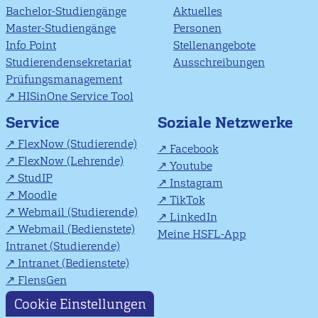
Bachelor-Studiengänge
Aktuelles
Master-Studiengänge
Personen
Info Point
Stellenangebote
Studierendensekretariat
Ausschreibungen
Prüfungsmanagement
HISinOne Service Tool
Soziale Netzwerke
Service
FlexNow (Studierende)
Facebook
FlexNow (Lehrende)
Youtube
StudIP
Instagram
Moodle
TikTok
Webmail (Studierende)
LinkedIn
Webmail (Bedienstete)
Meine HSFL-App
Intranet (Studierende)
Intranet (Bedienstete)
FlensGen
Cookie Einstellungen