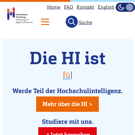
Home
FAQ
Kontakt
English
Dunke
Hell
Suche
Willkommen
Direkt
Die HI ist
zum
an
Inhalt
der
vielfältig
für D
|
Hochschule
für Dich da
Flensburg
Werde Teil der Hochschulintelligenz.
kreativ
Mehr über die HI >
Studiere mit uns.
Jetzt bewerben