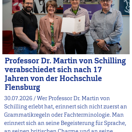
Professor Dr. Martin von Schilling
verabschiedet sich nach 17
Jahren von der Hochschule
Flensburg
30.07.2026
/
Wer Professor Dr. Martin von
Schilling erlebt hat, erinnert sich nicht zuerst an
Grammatikregeln oder Fachterminologie. Man
erinnert sich an seine Begeisterung für Sprache,
an seinen britischen Charme und an seine