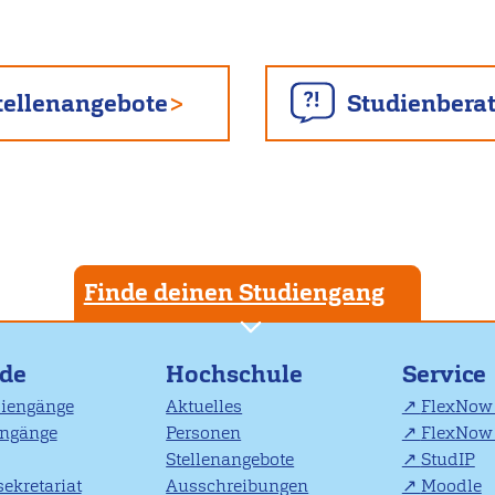
tellenangebote
Studienbera
Finde deinen Studiengang
nde
Hochschule
Service
diengänge
Aktuelles
FlexNow 
engänge
Personen
FlexNow 
Stellenangebote
StudIP
ekretariat
Ausschreibungen
Moodle