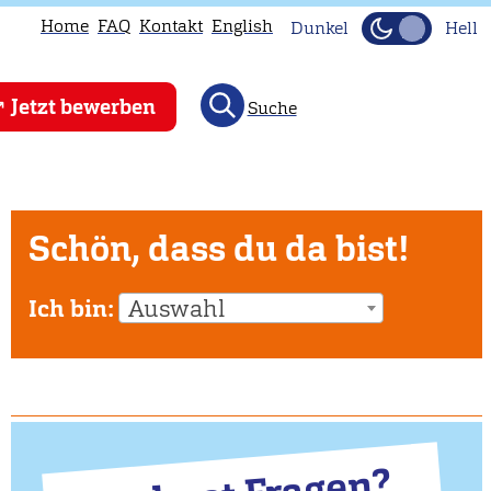
Home
FAQ
Kontakt
English
Dunkel
Hell
Jetzt bewerben
Suche
Schön, dass du da bist!
Ich bin:
Auswahl