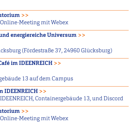
utorium
>>
Online-Meeting mit Webex
 und energiereiche Universum
>>
ksburg (Fördestraße 37, 24960 Glücksburg)
Café im IDEENREICH
>>
gebäude 13 auf dem Campus
im IDEENREICH
>>
IDEENREICH, Containergebäude 13, und Discord
utorium
>>
Online-Meeting mit Webex