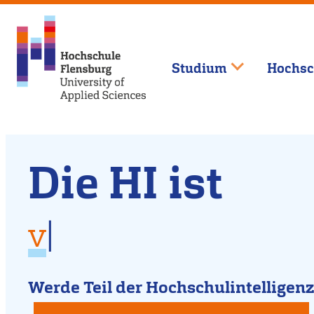
Studium
Hochsc
Willkommen
Direkt
Die HI ist
zum
an
Inhalt
vielfältig
der
für
|
für Dich da
Hochschule
kreativ
Werde Teil der Hochschulintelligenz