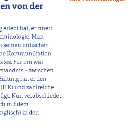
ren von der
 erlebt hat, erinnert
erminologie. Man
n seinen britischen
gene Kommunikation
xtes. Für ihn war
rständnis – zwischen
altung hat er den
IFK) und zahlreiche
rägt. Nun verabschiedet
sch mit dem
glisch) in den