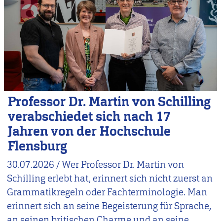
Professor Dr. Martin von Schilling
verabschiedet sich nach 17
Jahren von der Hochschule
Flensburg
30.07.2026
/
Wer Professor Dr. Martin von
Schilling erlebt hat, erinnert sich nicht zuerst an
Grammatikregeln oder Fachterminologie. Man
erinnert sich an seine Begeisterung für Sprache,
an seinen britischen Charme und an seine