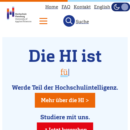
Home
FAQ
Kontakt
English
Dunke
Hell
Suche
Willkommen
Direkt
Die HI ist
zum
an
Inhalt
der
vielfältig
für D
|
Hochschule
für Dich da
Flensburg
Werde Teil der Hochschulintelligenz.
kreativ
Mehr über die HI >
Studiere mit uns.
Jetzt bewerben