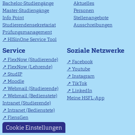
Bachelor-Studiengänge
Aktuelles
Master-Studiengänge
Personen
Info Point
Stellenangebote
Studierendensekretariat
Ausschreibungen
Prüfungsmanagement
HISinOne Service Tool
Soziale Netzwerke
Service
FlexNow (Studierende)
Facebook
FlexNow (Lehrende)
Youtube
StudIP
Instagram
Moodle
TikTok
Webmail (Studierende)
LinkedIn
Webmail (Bedienstete)
Meine HSFL-App
Intranet (Studierende)
Intranet (Bedienstete)
FlensGen
Cookie Einstellungen