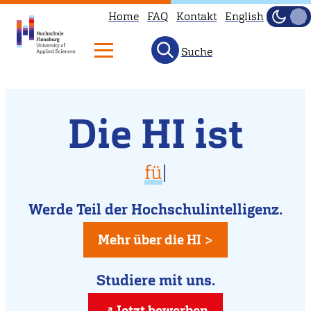
Home
FAQ
Kontakt
English
Dunke
Hell
Suche
Willkommen
Direkt
Die HI ist
zum
an
Inhalt
der
vielfältig
für D
|
Hochschule
für Dich da
Flensburg
Werde Teil der Hochschulintelligenz.
kreativ
Mehr über die HI >
Studiere mit uns.
Jetzt bewerben