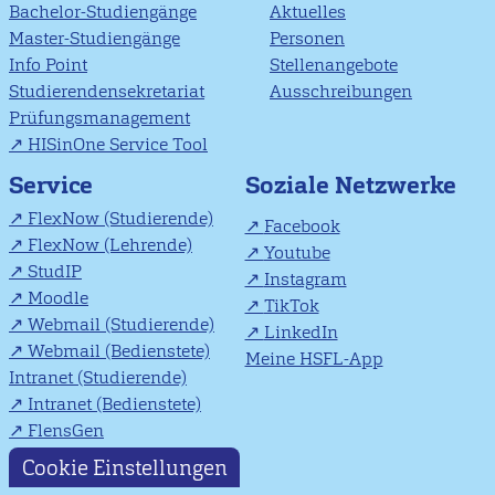
Bachelor-Studiengänge
Aktuelles
Master-Studiengänge
Personen
Info Point
Stellenangebote
Studierendensekretariat
Ausschreibungen
Prüfungsmanagement
HISinOne Service Tool
Soziale Netzwerke
Service
FlexNow (Studierende)
Facebook
FlexNow (Lehrende)
Youtube
StudIP
Instagram
Moodle
TikTok
Webmail (Studierende)
LinkedIn
Webmail (Bedienstete)
Meine HSFL-App
Intranet (Studierende)
Intranet (Bedienstete)
FlensGen
Cookie Einstellungen