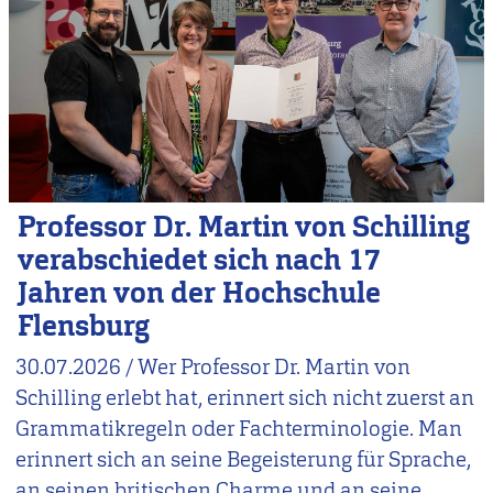
Professor Dr. Martin von Schilling
verabschiedet sich nach 17
Jahren von der Hochschule
Flensburg
30.07.2026
/
Wer Professor Dr. Martin von
Schilling erlebt hat, erinnert sich nicht zuerst an
Grammatikregeln oder Fachterminologie. Man
erinnert sich an seine Begeisterung für Sprache,
an seinen britischen Charme und an seine