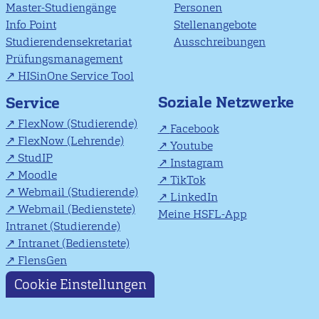
Master-Studiengänge
Personen
Info Point
Stellenangebote
Studierendensekretariat
Ausschreibungen
Prüfungsmanagement
HISinOne Service Tool
Soziale Netzwerke
Service
FlexNow (Studierende)
Facebook
FlexNow (Lehrende)
Youtube
StudIP
Instagram
Moodle
TikTok
Webmail (Studierende)
LinkedIn
Webmail (Bedienstete)
Meine HSFL-App
Intranet (Studierende)
Intranet (Bedienstete)
FlensGen
Cookie Einstellungen