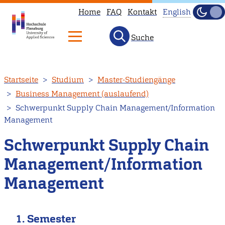
Home
FAQ
Kontakt
English
Dunke
Hell
Suche
This
page
is
Direkt
Startseite
Studium
Master-Studiengänge
not
zum
Business Management (auslaufend)
available
Inhalt
Schwerpunkt Supply Chain Management/Information
in
Management
English.
Head
Schwerpunkt Supply Chain
to
Management/Information
our
Management
English
main
page
1. Semester
instead.