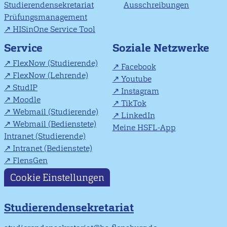
Studierendensekretariat
Ausschreibungen
Prüfungsmanagement
HISinOne Service Tool
Soziale Netzwerke
Service
FlexNow (Studierende)
Facebook
FlexNow (Lehrende)
Youtube
StudIP
Instagram
Moodle
TikTok
Webmail (Studierende)
LinkedIn
Webmail (Bedienstete)
Meine HSFL-App
Intranet (Studierende)
Intranet (Bedienstete)
FlensGen
Cookie Einstellungen
Studierendensekretariat