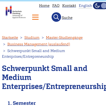
Home
FAQ
Kontakt
English
Dunk
Hell
Suche
This
page
is
Direkt
Startseite
Studium
Master-Studiengänge
not
zum
Business Management (auslaufend)
available
Inhalt
Schwerpunkt Small and Medium
in
Enterprises/Entrepreneurship
English.
Head
Schwerpunkt Small and
to
Medium
our
Enterprises/Entrepreneurshi
English
main
page
1. Semester
instead.