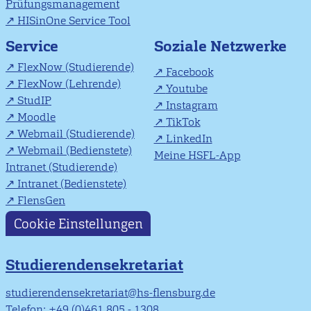
Prüfungsmanagement
HISinOne Service Tool
Soziale Netzwerke
Service
FlexNow (Studierende)
Facebook
FlexNow (Lehrende)
Youtube
StudIP
Instagram
Moodle
TikTok
Webmail (Studierende)
LinkedIn
Webmail (Bedienstete)
Meine HSFL-App
Intranet (Studierende)
Intranet (Bedienstete)
FlensGen
Cookie Einstellungen
Studierendensekretariat
studierendensekretariat@hs-flensburg.de
Telefon: +49 (0)461 805 - 1308