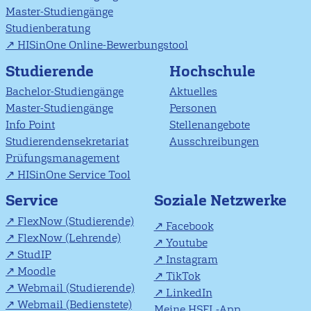
Master-Studiengänge
Studienberatung
HISinOne Online-Bewerbungstool
Studierende
Hochschule
Bachelor-Studiengänge
Aktuelles
Master-Studiengänge
Personen
Info Point
Stellenangebote
Studierendensekretariat
Ausschreibungen
Prüfungsmanagement
HISinOne Service Tool
Soziale Netzwerke
Service
FlexNow (Studierende)
Facebook
FlexNow (Lehrende)
Youtube
StudIP
Instagram
Moodle
TikTok
Webmail (Studierende)
LinkedIn
Webmail (Bedienstete)
Meine HSFL-App