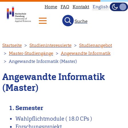
Home
FAQ
Kontakt
English
Dunke
Hell
Suche
This
page
is
Direkt
Startseite
Studieninteressierte
Studienangebot
not
zum
Master-Studiengänge
Angewandte Informatik
available
Inhalt
Angewandte Informatik (Master)
in
English.
Angewandte Informatik
Head
(Master)
to
our
English
1. Semester
main
Wahlpflichtmodule
( 18.0 CPs )
page
Forschungsprojekt
instead.