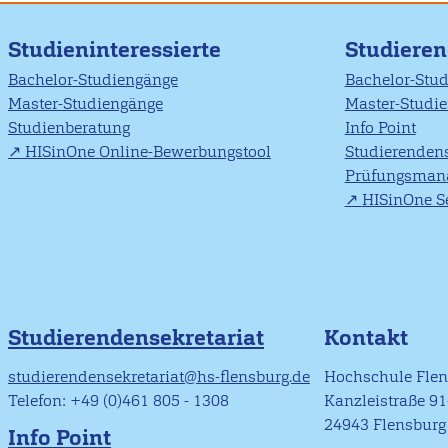
Studieninteressierte
Studiere
Bachelor-Studiengänge
Bachelor-Stu
Master-Studiengänge
Master-Studi
Studienberatung
Info Point
HISinOne Online-Bewerbungstool
Studierendens
Prüfungsman
HISinOne Se
Studierendensekretariat
Kontakt
studierendensekretariat@hs-flensburg.de
Hochschule Fle
Telefon: +49 (0)461 805 - 1308
Kanzleistraße 9
24943 Flensburg
Info Point