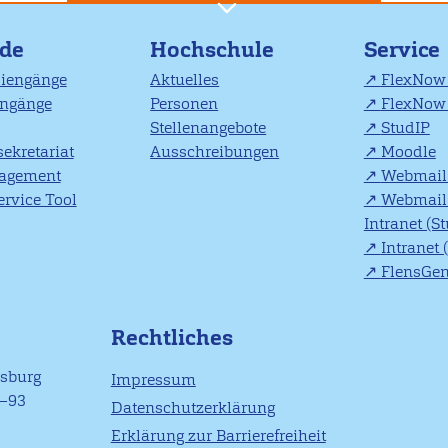
nde
Hochschule
Service
diengänge
Aktuelles
FlexNow 
engänge
Personen
FlexNow 
Stellenangebote
StudIP
ekretariat
Ausschreibungen
Moodle
agement
Webmail 
rvice Tool
Webmail 
Intranet (S
Intranet 
FlensGe
Rechtliches
nsburg
Impressum
1–93
Datenschutzerklärung
Erklärung zur Barrierefreiheit