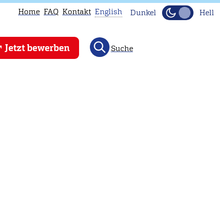
Home
FAQ
Kontakt
English
Dunkel
Hell
This
Jetzt bewerben
Suche
page
is
not
available
in
English.
Head
to
our
English
main
page
instead.