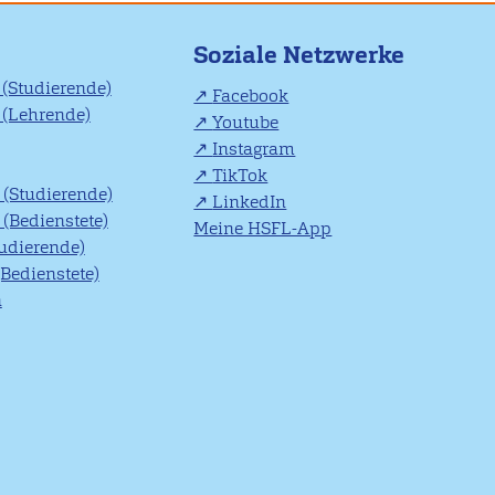
Soziale Netzwerke
(Studierende)
Facebook
(Lehrende)
Youtube
Instagram
TikTok
(Studierende)
LinkedIn
(Bedienstete)
Meine HSFL-App
tudierende)
(Bedienstete)
n