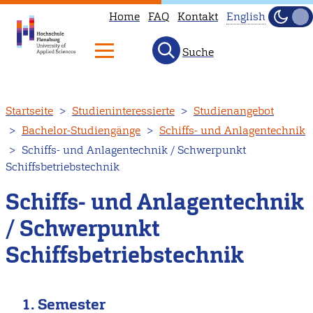
Home
FAQ
Kontakt
English
Dunke
Hell
Suche
This
page
is
Direkt
Startseite
Studieninteressierte
Studienangebot
not
zum
Bachelor-Studiengänge
Schiffs- und Anlagentechnik
available
Inhalt
Schiffs- und Anlagentechnik / Schwerpunkt
in
Schiffsbetriebstechnik
English.
Head
Schiffs- und Anlagentechnik
to
/ Schwerpunkt
our
Schiffsbetriebstechnik
English
main
page
1. Semester
instead.