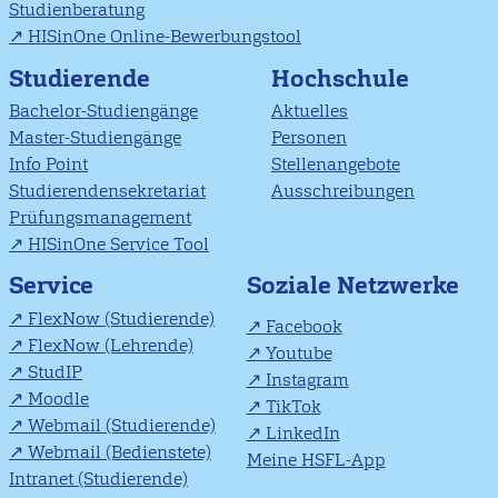
Studienberatung
HISinOne Online-Bewerbungstool
Studierende
Hochschule
Bachelor-Studiengänge
Aktuelles
Master-Studiengänge
Personen
Info Point
Stellenangebote
Studierendensekretariat
Ausschreibungen
Prüfungsmanagement
HISinOne Service Tool
Soziale Netzwerke
Service
FlexNow (Studierende)
Facebook
FlexNow (Lehrende)
Youtube
StudIP
Instagram
Moodle
TikTok
Webmail (Studierende)
LinkedIn
Webmail (Bedienstete)
Meine HSFL-App
Intranet (Studierende)