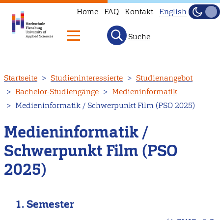
Home
FAQ
Kontakt
English
Dunke
Hell
Suche
This
page
is
Direkt
Startseite
Studieninteressierte
Studienangebot
not
zum
Bachelor-Studiengänge
Medieninformatik
available
Inhalt
Medieninformatik / Schwerpunkt Film (PSO 2025)
in
English.
Medieninformatik /
Head
Schwerpunkt Film (PSO
to
our
2025)
English
main
1. Semester
page
instead.