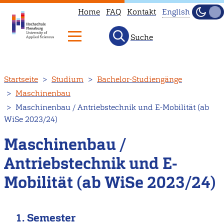
Home
FAQ
Kontakt
English
Dunke
Hell
Suche
This
page
is
Direkt
Startseite
Studium
Bachelor-Studiengänge
not
zum
Maschinenbau
available
Inhalt
Maschinenbau / Antriebstechnik und E-Mobilität (ab
in
WiSe 2023/24)
English.
Head
Maschinenbau /
to
Antriebstechnik und E-
our
Mobilität (ab WiSe 2023/24)
English
main
page
1. Semester
instead.