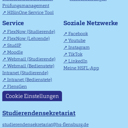
Prüfungsmanagement
HISinOne Service Tool
Soziale Netzwerke
Service
FlexNow (Studierende)
Facebook
FlexNow (Lehrende)
Youtube
StudIP
Instagram
Moodle
TikTok
Webmail (Studierende)
LinkedIn
Webmail (Bedienstete)
Meine HSFL-App
Intranet (Studierende)
Intranet (Bedienstete)
FlensGen
Cookie Einstellungen
Studierendensekretariat
studierendensekretariat@hs-flensburg.de