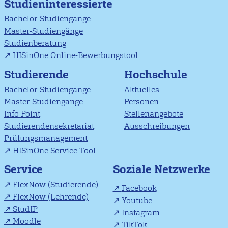
Studieninteressierte
Bachelor-Studiengänge
Master-Studiengänge
Studienberatung
HISinOne Online-Bewerbungstool
Studierende
Hochschule
Bachelor-Studiengänge
Aktuelles
Master-Studiengänge
Personen
Info Point
Stellenangebote
Studierendensekretariat
Ausschreibungen
Prüfungsmanagement
HISinOne Service Tool
Soziale Netzwerke
Service
FlexNow (Studierende)
Facebook
FlexNow (Lehrende)
Youtube
StudIP
Instagram
Moodle
TikTok