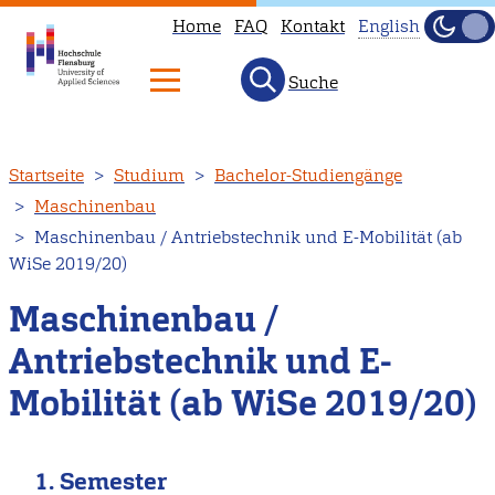
Home
FAQ
Kontakt
English
Dunke
Hell
Suche
This
page
is
Direkt
Startseite
Studium
Bachelor-Studiengänge
not
zum
Maschinenbau
available
Inhalt
Maschinenbau / Antriebstechnik und E-Mobilität (ab
in
WiSe 2019/20)
English.
Head
Maschinenbau /
to
Antriebstechnik und E-
our
Mobilität (ab WiSe 2019/20)
English
main
page
1. Semester
instead.