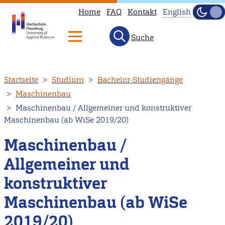
Home
FAQ
Kontakt
English
Dunke
Hell
Suche
This
page
is
Direkt
Startseite
Studium
Bachelor-Studiengänge
not
zum
Maschinenbau
available
Inhalt
Maschinenbau / Allgemeiner und konstruktiver
in
Maschinenbau (ab WiSe 2019/20)
English.
Head
Maschinenbau /
to
Allgemeiner und
our
konstruktiver
English
main
Maschinenbau (ab WiSe
page
2019/20)
instead.