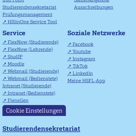
Studierendensekretariat
Ausschreibungen
Prüfungsmanagement
HISinOne Service Tool
Soziale Netzwerke
Service
FlexNow (Studierende)
Facebook
FlexNow (Lehrende)
Youtube
StudIP
Instagram
Moodle
TikTok
Webmail (Studierende)
LinkedIn
Webmail (Bedienstete)
Meine HSFL-App
Intranet (Studierende)
Intranet (Bedienstete)
FlensGen
Cookie Einstellungen
Studierendensekretariat