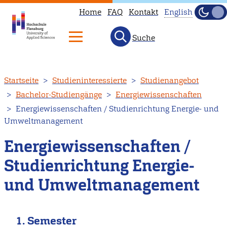
Home
FAQ
Kontakt
English
Dunke
Hell
Suche
This
page
is
Direkt
Startseite
Studieninteressierte
Studienangebot
not
zum
Bachelor-Studiengänge
Energiewissenschaften
available
Inhalt
Energiewissenschaften / Studienrichtung Energie- und
in
Umweltmanagement
English.
Head
Energiewissenschaften /
to
Studienrichtung Energie-
our
und Umweltmanagement
English
main
page
1. Semester
instead.