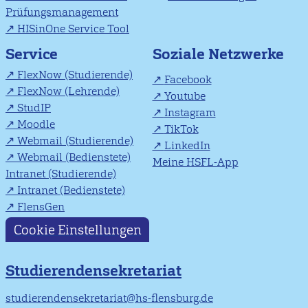
Prüfungsmanagement
HISinOne Service Tool
Soziale Netzwerke
Service
FlexNow (Studierende)
Facebook
FlexNow (Lehrende)
Youtube
StudIP
Instagram
Moodle
TikTok
Webmail (Studierende)
LinkedIn
Webmail (Bedienstete)
Meine HSFL-App
Intranet (Studierende)
Intranet (Bedienstete)
FlensGen
Cookie Einstellungen
Studierendensekretariat
studierendensekretariat@hs-flensburg.de