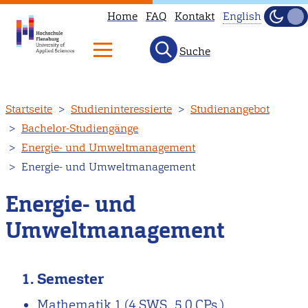
Home
FAQ
Kontakt
English
Dunke
Hell
Suche
This
page
is
Direkt
Startseite
Studieninteressierte
Studienangebot
not
zum
Bachelor-Studiengänge
available
Inhalt
Energie- und Umweltmanagement
in
Energie- und Umweltmanagement
English.
Head
Energie- und
to
Umweltmanagement
our
English
main
1. Semester
page
Mathematik 1
(4 SWS , 5.0 CPs )
instead.