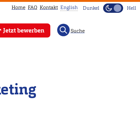
Home
FAQ
Kontakt
English
Dunkel
Hell
This
Jetzt bewerben
Suche
page
is
not
available
in
English.
eting
Head
to
our
English
main
page
instead.