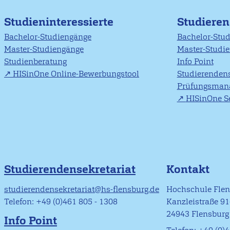
Studieninteressierte
Studiere
Bachelor-Studiengänge
Bachelor-Stu
Master-Studiengänge
Master-Studi
Studienberatung
Info Point
HISinOne Online-Bewerbungstool
Studierendens
Prüfungsman
HISinOne Se
Studierendensekretariat
Kontakt
studierendensekretariat@hs-flensburg.de
Hochschule Fle
Telefon: +49 (0)461 805 - 1308
Kanzleistraße 9
24943 Flensburg
Info Point