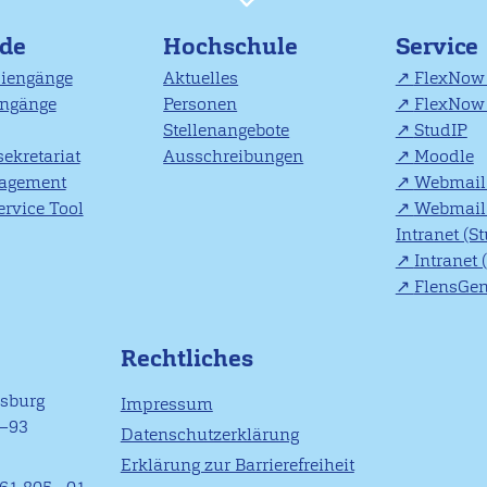
nde
Hochschule
Service
diengänge
Aktuelles
FlexNow 
engänge
Personen
FlexNow 
Stellenangebote
StudIP
ekretariat
Ausschreibungen
Moodle
agement
Webmail 
rvice Tool
Webmail 
Intranet (S
Intranet 
FlensGe
Rechtliches
nsburg
Impressum
1–93
Datenschutzerklärung
Erklärung zur Barrierefreiheit