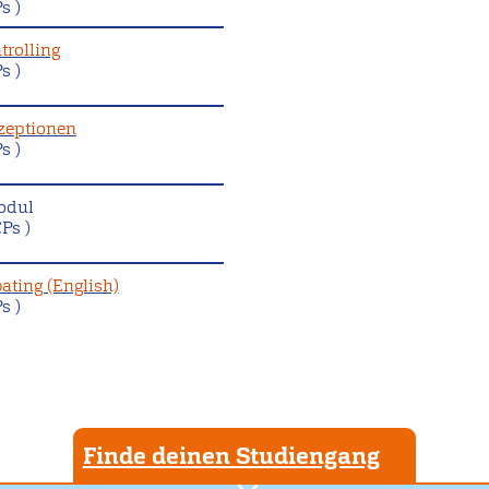
s )
trolling
s )
zeptionen
s )
odul
Ps )
ating (English)
s )
Finde deinen Studiengang