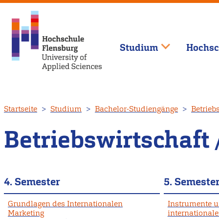
Studium
Hochsc
Direkt
Startseite
Studium
Bachelor-Studiengänge
Betrieb
zum
Inhalt
Betriebswirtschaft
4. Semester
5. Semeste
Grundlagen des Internationalen
Instrumente 
Marketing
international