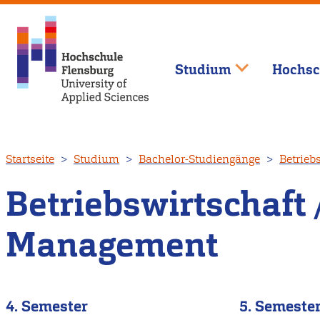
Studium
Hochsc
Direkt
Startseite
Studium
Bachelor-Studiengänge
Betrieb
zum
Inhalt
Betriebswirtschaf
Management
4. Semester
5. Semeste