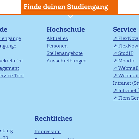
Finde deinen Studiengang
nde
Hochschule
Service
diengänge
Aktuelles
FlexNow 
engänge
Personen
FlexNow 
Stellenangebote
StudIP
ekretariat
Ausschreibungen
Moodle
agement
Webmail 
rvice Tool
Webmail 
Intranet (S
Intranet 
FlensGe
Rechtliches
nsburg
Impressum
1–93