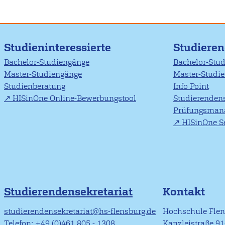
Studieninteressierte
Studiere
Bachelor-Studiengänge
Bachelor-Stu
Master-Studiengänge
Master-Studi
Studienberatung
Info Point
HISinOne Online-Bewerbungstool
Studierendens
Prüfungsman
HISinOne Se
Studierendensekretariat
Kontakt
studierendensekretariat@hs-flensburg.de
Hochschule Fle
Telefon: +49 (0)461 805 - 1308
Kanzleistraße 9