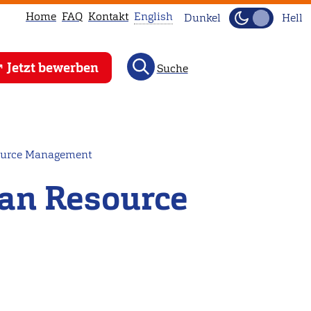
Home
FAQ
Kontakt
English
Dunkel
Hell
This
Jetzt bewerben
Suche
page
is
not
available
in
ource Management
English.
an Resource
Head
to
our
English
main
page
instead.