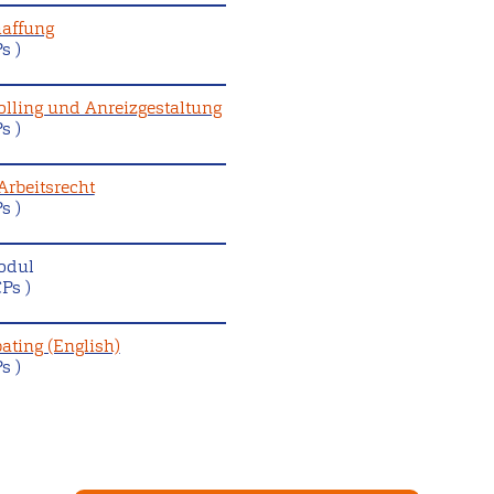
haffung
s )
olling und Anreizgestaltung
s )
Arbeitsrecht
s )
odul
Ps )
ating (English)
s )