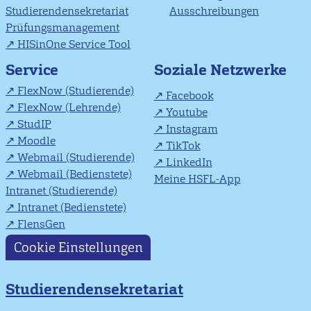
Studierendensekretariat
Ausschreibungen
Prüfungsmanagement
HISinOne Service Tool
Soziale Netzwerke
Service
FlexNow (Studierende)
Facebook
FlexNow (Lehrende)
Youtube
StudIP
Instagram
Moodle
TikTok
Webmail (Studierende)
LinkedIn
Webmail (Bedienstete)
Meine HSFL-App
Intranet (Studierende)
Intranet (Bedienstete)
FlensGen
Cookie Einstellungen
Studierendensekretariat