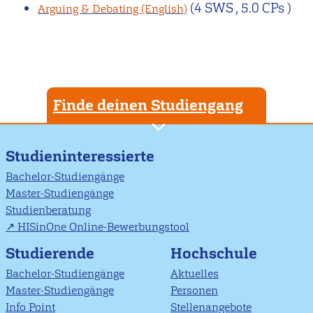
(4 SWS , 5.0 CPs )
Arguing & Debating (English)
Finde deinen Studiengang
Studieninteressierte
Bachelor-Studiengänge
Master-Studiengänge
Studienberatung
HISinOne Online-Bewerbungstool
Studierende
Hochschule
Bachelor-Studiengänge
Aktuelles
Master-Studiengänge
Personen
Info Point
Stellenangebote