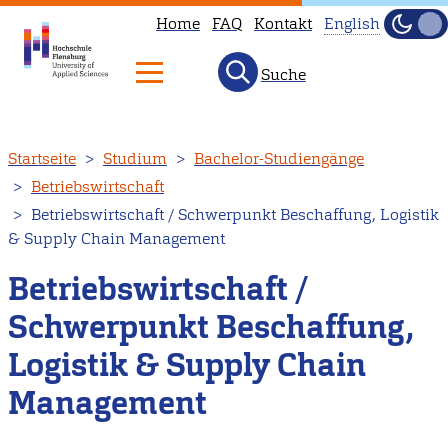
Home
FAQ
Kontakt
English
Dunke
Hell
Suche
This
page
is
Direkt
Startseite
Studium
Bachelor-Studiengänge
not
zum
Betriebswirtschaft
available
Inhalt
Betriebswirtschaft / Schwerpunkt Beschaffung, Logistik
in
& Supply Chain Management
English.
Head
Betriebswirtschaft /
to
Schwerpunkt Beschaffung,
our
Logistik & Supply Chain
English
main
Management
page
instead.