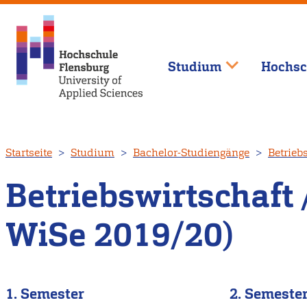
Studium
Hochsc
Direkt
Startseite
Studium
Bachelor-Studiengänge
Betrieb
zum
Inhalt
Betriebswirtschaf
WiSe 2019/20)
1. Semester
2. Semeste