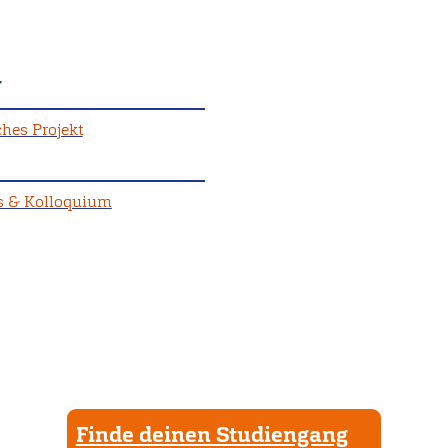
r
hes Projekt
s & Kolloquium
Finde deinen Studiengang