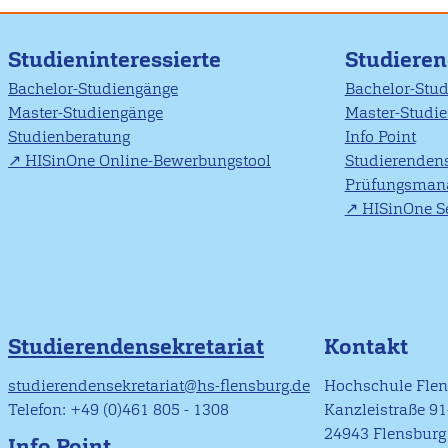
Studieninteressierte
Studiere
Bachelor-Studiengänge
Bachelor-Stu
Master-Studiengänge
Master-Studi
Studienberatung
Info Point
HISinOne Online-Bewerbungstool
Studierendens
Prüfungsman
HISinOne Se
Studierendensekretariat
Kontakt
studierendensekretariat@hs-flensburg.de
Hochschule Fle
Telefon: +49 (0)461 805 - 1308
Kanzleistraße 9
24943 Flensburg
Info Point