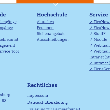
nde
Hochschule
Service
diengänge
Aktuelles
FlexNow 
engänge
Personen
FlexNow 
Stellenangebote
StudIP
ekretariat
Ausschreibungen
Moodle
agement
Webmail 
rvice Tool
Webmail 
Intranet (S
Intranet 
FlensGe
Rechtliches
nsburg
Impressum
1–93
Datenschutzerklärung
Erklärung zur Barrierefreiheit