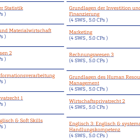
 Statistik
Grundlagen der Investition un
s )
Finanzierung
(4 SWS , 5.0 CPs )
und Materialwirtschaft
Marketing
s )
(4 SWS , 5.0 CPs )
sen 2
Rechnungswesen 3
s )
(4 SWS , 5.0 CPs )
Informationsverarbeitung
Grundlagen des Human Resou
s )
Management
(4 SWS , 5.0 CPs )
vatrecht 1
Wirtschaftsprivatrecht 2
s )
(4 SWS , 5.0 CPs )
glisch & Soft Skills
Englisch 3: Englisch & system
s )
Handlungskompetenz
(4 SWS , 5.0 CPs )