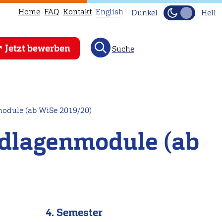
Home
FAQ
Kontakt
English
Dunkel
Hell
This
Jetzt bewerben
Suche
page
is
not
available
in
odule (ab WiSe 2019/20)
English.
ndlagenmodule (ab
Head
to
our
English
main
page
4. Semester
instead.