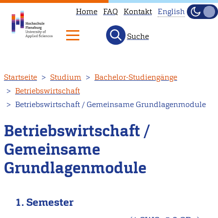
Home
FAQ
Kontakt
English
Dunke
Hell
Suche
This
page
is
Direkt
Startseite
Studium
Bachelor-Studiengänge
not
zum
Betriebswirtschaft
available
Inhalt
Betriebswirtschaft / Gemeinsame Grundlagenmodule
in
English.
Betriebswirtschaft /
Head
Gemeinsame
to
our
Grundlagenmodule
English
main
1. Semester
page
instead.