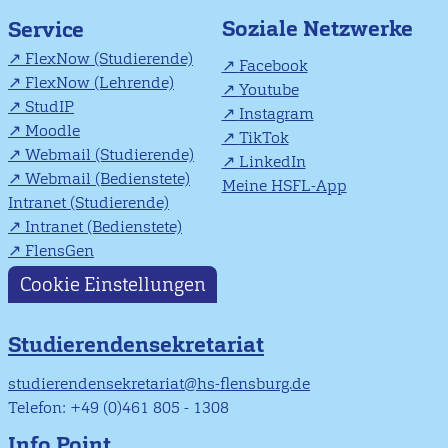
Soziale Netzwerke
Service
FlexNow (Studierende)
Facebook
FlexNow (Lehrende)
Youtube
StudIP
Instagram
Moodle
TikTok
Webmail (Studierende)
LinkedIn
Webmail (Bedienstete)
Meine HSFL-App
Intranet (Studierende)
Intranet (Bedienstete)
FlensGen
Cookie Einstellungen
Studierendensekretariat
studierendensekretariat@hs-flensburg.de
Telefon: +49 (0)461 805 - 1308
Info Point