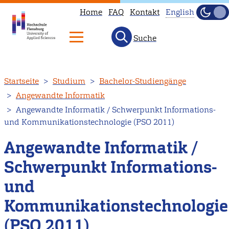
Home
FAQ
Kontakt
English
Dunke
Hell
Suche
This
page
is
Direkt
Startseite
Studium
Bachelor-Studiengänge
not
zum
Angewandte Informatik
available
Inhalt
Angewandte Informatik / Schwerpunkt Informations-
in
und Kommunikationstechnologie (PSO 2011)
English.
Head
Angewandte Informatik /
to
Schwerpunkt Informations-
our
und
English
main
Kommunikationstechnologie
page
(PSO 2011)
instead.