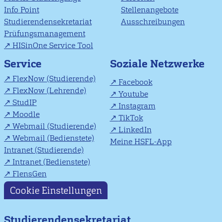
Info Point
Stellenangebote
Studierendensekretariat
Ausschreibungen
Prüfungsmanagement
HISinOne Service Tool
Soziale Netzwerke
Service
FlexNow (Studierende)
Facebook
FlexNow (Lehrende)
Youtube
StudIP
Instagram
Moodle
TikTok
Webmail (Studierende)
LinkedIn
Webmail (Bedienstete)
Meine HSFL-App
Intranet (Studierende)
Intranet (Bedienstete)
FlensGen
Cookie Einstellungen
Studierendensekretariat