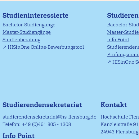
Studieninteressierte
Studiere
Bachelor-Studiengänge
Bachelor-Stu
Master-Studiengänge
Master-Studi
Studienberatung
Info Point
HISinOne Online-Bewerbungstool
Studierendens
Prüfungsman
HISinOne Se
Studierendensekretariat
Kontakt
studierendensekretariat@hs-flensburg.de
Hochschule Fle
Telefon: +49 (0)461 805 - 1308
Kanzleistraße 9
24943 Flensburg
Info Point