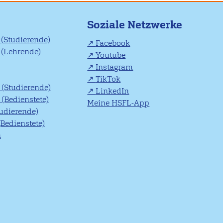
Soziale Netzwerke
(Studierende)
Facebook
(Lehrende)
Youtube
Instagram
TikTok
(Studierende)
LinkedIn
(Bedienstete)
Meine HSFL-App
tudierende)
(Bedienstete)
n