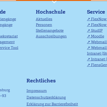
nde
Hochschule
Service
diengänge
Aktuelles
FlexNow 
engänge
Personen
FlexNow 
Stellenangebote
StudIP
ekretariat
Ausschreibungen
Moodle
agement
Webmail 
rvice Tool
Webmail 
Intranet (S
Intranet 
FlensGe
Rechtliches
nsburg
Impressum
1–93
Datenschutzerklärung
Erklärung zur Barrierefreiheit