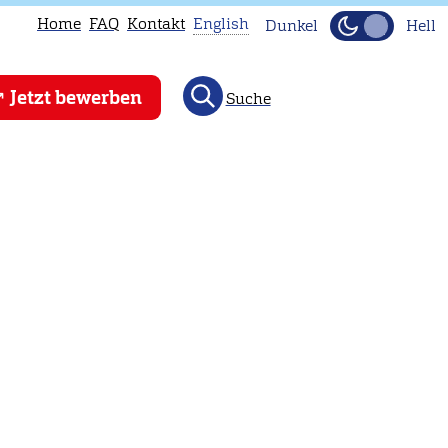
Home
FAQ
Kontakt
English
Dunkel
Hell
This
Jetzt bewerben
Suche
page
is
not
available
in
English.
Head
to
our
English
main
page
instead.