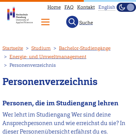
Home
FAQ
Kontakt
English
Dunke
Hell
Suche
This
page
is
Direkt
Startseite
Studium
Bachelor-Studiengänge
not
zum
Energie- und Umweltmanagement
available
Inhalt
Personenverzeichnis
in
English.
Personenverzeichnis
Head
to
our
Personen, die im Studiengang lehren
English
Wer lehrt im Studiengang Wer sind deine
main
Ansprechpersonen und wie erreichst du sie? In
page
dieser Personenübersicht erfährst du es.
instead.