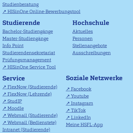
Studienberatung
HISinOne Online-Bewerbungstool
Studierende
Hochschule
Bachelor-Studiengänge
Aktuelles
Master-Studiengänge
Personen
Info Point
Stellenangebote
Studierendensekretariat
Ausschreibungen
Prüfungsmanagement
HISinOne Service Tool
Soziale Netzwerke
Service
FlexNow (Studierende)
Facebook
FlexNow (Lehrende)
Youtube
StudIP
Instagram
Moodle
TikTok
Webmail (Studierende)
LinkedIn
Webmail (Bedienstete)
Meine HSFL-App
Intranet (Studierende)