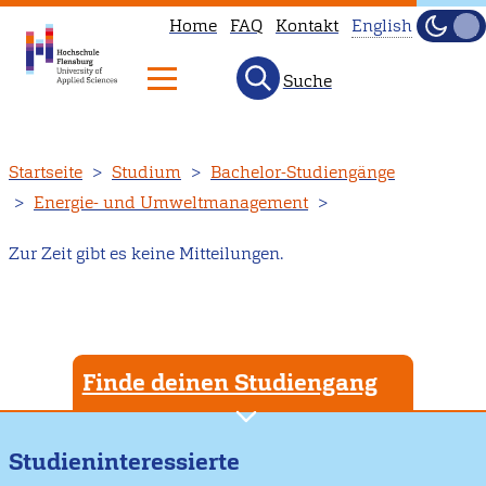
Home
FAQ
Kontakt
English
Dunke
Hell
Suche
This
page
is
Direkt
Startseite
Studium
Bachelor-Studiengänge
not
zum
Energie- und Umweltmanagement
available
Inhalt
in
Zur Zeit gibt es keine Mitteilungen.
English.
Head
to
our
Finde deinen Studiengang
English
main
page
Studieninteressierte
instead.