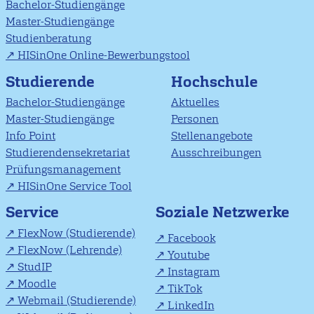
Bachelor-Studiengänge
Master-Studiengänge
Studienberatung
HISinOne Online-Bewerbungstool
Studierende
Hochschule
Bachelor-Studiengänge
Aktuelles
Master-Studiengänge
Personen
Info Point
Stellenangebote
Studierendensekretariat
Ausschreibungen
Prüfungsmanagement
HISinOne Service Tool
Soziale Netzwerke
Service
FlexNow (Studierende)
Facebook
FlexNow (Lehrende)
Youtube
StudIP
Instagram
Moodle
TikTok
Webmail (Studierende)
LinkedIn