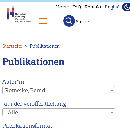
Home
FAQ
Kontakt
English
D
He
Suche
This
page
is
Direkt
Startseite
Publikationen
not
zum
availa
Inhalt
Publikationen
in
Englis
Head
Autor*in
to
Romeike, Bernd
our
Jahr der Veröffentlichung
Englis
- Alle -
main
page
Publikationsformat
instea