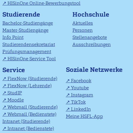
HISinOne Online-Bewerbungstool
Studierende
Hochschule
Bachelor-Studiengänge
Aktuelles
Master-Studiengänge
Personen
Info Point
Stellenangebote
Studierendensekretariat
Ausschreibungen
Prüfungsmanagement
HISinOne Service Tool
Soziale Netzwerke
Service
FlexNow (Studierende)
Facebook
FlexNow (Lehrende)
Youtube
StudIP
Instagram
Moodle
TikTok
Webmail (Studierende)
LinkedIn
Webmail (Bedienstete)
Meine HSFL-App
Intranet (Studierende)
Intranet (Bedienstete)