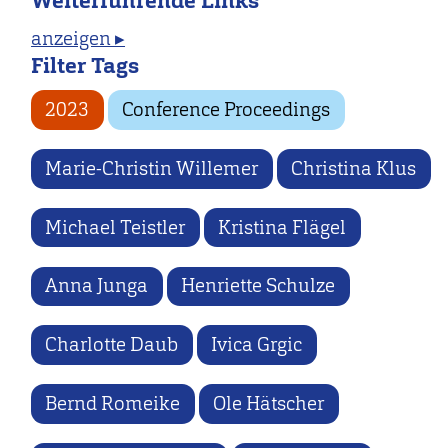
Weiterführende Links
anzeigen ▸
Filter Tags
2023
Conference Proceedings
Marie-Christin Willemer
Christina Klus
Michael Teistler
Kristina Flägel
Anna Junga
Henriette Schulze
Charlotte Daub
Ivica Grgic
Bernd Romeike
Ole Hätscher