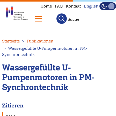
Home
FAQ
Kontakt
English
Dunke
Hell
Suche
This
page
is
Direkt
Startseite
Publikationen
not
zum
Wassergefüllte U-Pumpenmotoren in PM-
available
Inhalt
Synchrontechnik
in
English.
Wassergefüllte U-
Head
Pumpenmotoren in PM-
to
Synchrontechnik
our
English
main
Zitieren
page
instead.