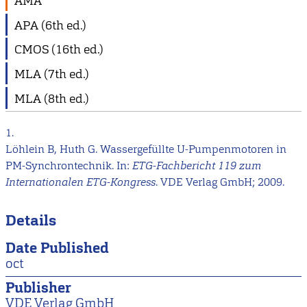
AMA
APA (6th ed.)
CMOS (16th ed.)
MLA (7th ed.)
MLA (8th ed.)
1.
Löhlein B, Huth G. Wassergefüllte U-Pumpenmotoren in
PM-Synchrontechnik. In:
ETG-Fachbericht 119 zum
Internationalen ETG-Kongress
. VDE Verlag GmbH; 2009.
Details
Date Published
oct
Publisher
VDE Verlag GmbH