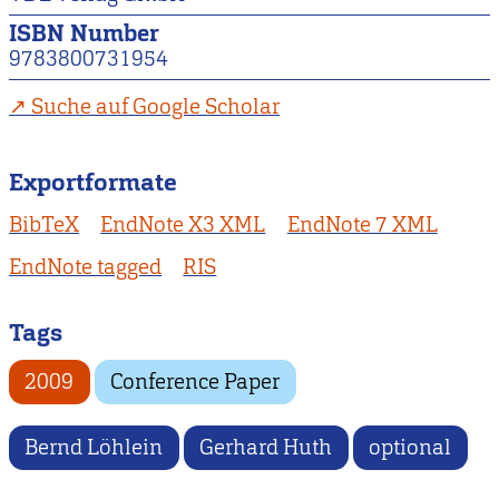
ISBN Number
9783800731954
Suche auf Google Scholar
Exportformate
BibTeX
EndNote X3 XML
EndNote 7 XML
EndNote tagged
RIS
Tags
2009
Conference Paper
Bernd Löhlein
Gerhard Huth
optional