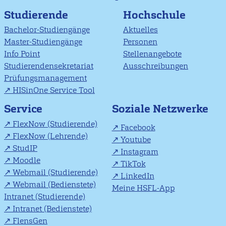
Studierende
Hochschule
Bachelor-Studiengänge
Aktuelles
Master-Studiengänge
Personen
Info Point
Stellenangebote
Studierendensekretariat
Ausschreibungen
Prüfungsmanagement
HISinOne Service Tool
Soziale Netzwerke
Service
FlexNow (Studierende)
Facebook
FlexNow (Lehrende)
Youtube
StudIP
Instagram
Moodle
TikTok
Webmail (Studierende)
LinkedIn
Webmail (Bedienstete)
Meine HSFL-App
Intranet (Studierende)
Intranet (Bedienstete)
FlensGen