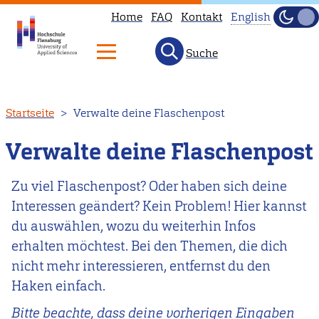
Home
FAQ
Kontakt
English
Dunke
Hell
Suche
This
page
is
Direkt
Startseite
Verwalte deine Flaschenpost
not
zum
available
Inhalt
Verwalte deine Flaschenpost
in
English.
Zu viel Flaschenpost? Oder haben sich deine
Head
Interessen geändert? Kein Problem! Hier kannst
to
du auswählen, wozu du weiterhin Infos
our
erhalten möchtest. Bei den Themen, die dich
English
nicht mehr interessieren, entfernst du den
main
Haken einfach.
page
Bitte beachte, dass deine vorherigen Eingaben
instead.